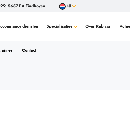
99, 5657 EA Eindhoven
NL
ccountancy diensten
Specialisaties
Over Rubicon
Actue
Filantropische instellingen, goede doelen
claimer
Contact
Vermogende particulieren
Familiebedrijven
Audits voor bewindvoerders
Controle financiële productieverantwoording
Wisselinstellingen en betaalinstellingen