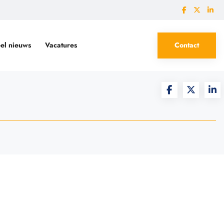
el nieuws
Vacatures
Contact
 Wmo en Jeugdwet