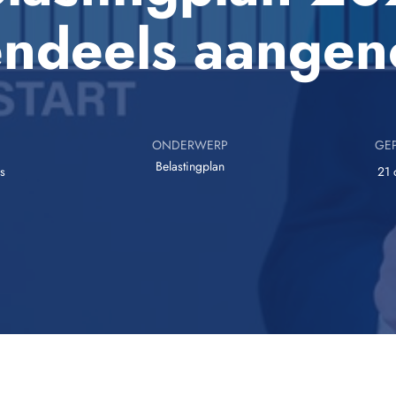
endeels aange
ONDERWERP
GEP
Belastingplan
s
21