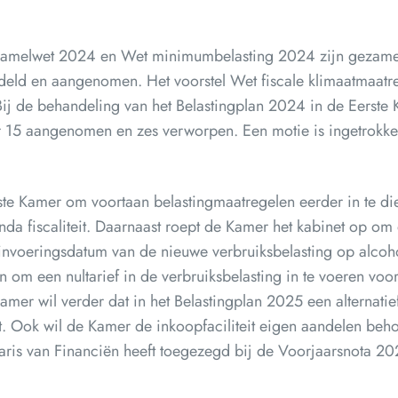
rzamelwet 2024 en Wet minimumbelasting 2024 zijn gezamen
eld en aangenomen. Het voorstel Wet fiscale klimaatmaatre
. Bij de behandeling van het Belastingplan 2024 in de Eerste
r 15 aangenomen en zes verworpen. Een motie is ingetrokke
rste Kamer om voortaan belastingmaatregelen eerder in te d
a fiscaliteit. Daarnaast roept de Kamer het kabinet op om d
 invoeringsdatum van de nieuwe verbruiksbelasting op alcohol
 en om een nultarief in de verbruiksbelasting in te voeren vo
mer wil verder dat in het Belastingplan 2025 een alternatie
 Ook wil de Kamer de inkoopfaciliteit eigen aandelen beh
aris van Financiën heeft toegezegd bij de Voorjaarsnota 202