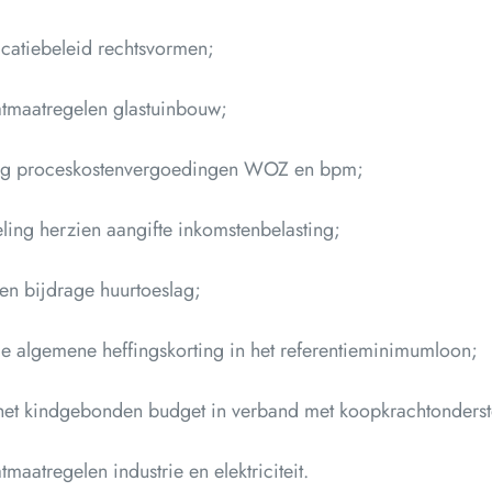
icatiebeleid rechtsvormen;
atmaatregelen glastuinbouw;
ng proceskostenvergoedingen WOZ en bpm;
eling herzien aangifte inkomstenbelasting;
en bijdrage huurtoeslag;
e algemene heffingskorting in het referentieminimumloon;
 het kindgebonden budget in verband met koopkrachtonders
tmaatregelen industrie en elektriciteit.