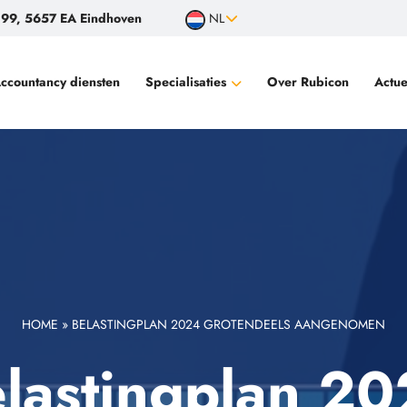
99, 5657 EA Eindhoven
NL
ccountancy diensten
Specialisaties
Over Rubicon
Actue
Filantropische instellingen, goede doelen
Vermogende particulieren
Familiebedrijven
Audits voor bewindvoerders
Controle financiële productieverantwoording
Wisselinstellingen en betaalinstellingen
HOME
»
BELASTINGPLAN 2024 GROTENDEELS AANGENOMEN
lastingplan 2