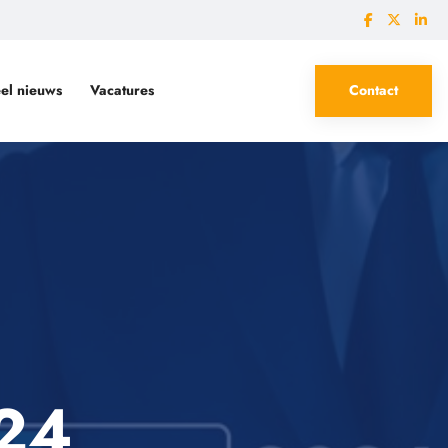
el nieuws
Vacatures
Contact
 Wmo en Jeugdwet
024