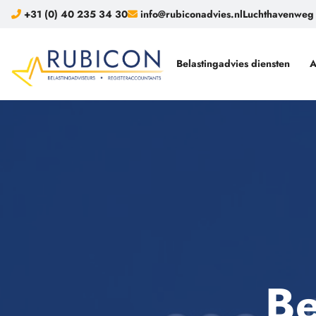
+31 (0) 40 235 34 30
info@rubiconadvies.nl
Luchthavenweg 
Belastingadvies diensten
A
Be