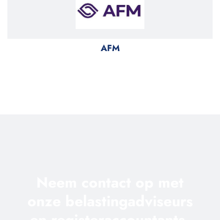
AFM
Neem contact op met
onze belastingadviseurs
en registeraccountants.