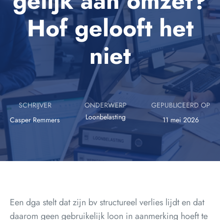
gelijk aan omzet?
Hof gelooft het
niet
SCHRIJVER
ONDERWERP
GEPUBLICEERD OP
Loonbelasting
Casper Remmers
11 mei 2026
Een dga stelt dat zijn bv structureel verlies lijdt en dat
daarom geen gebruikelijk loon in aanmerking hoeft te