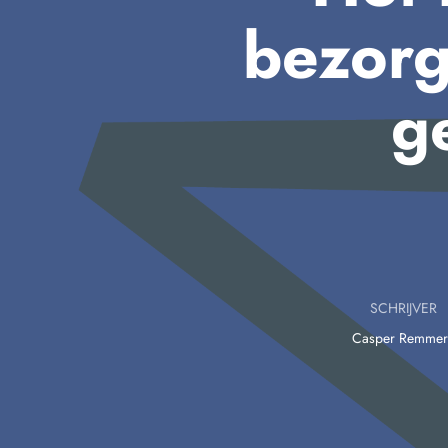
bezorg
g
SCHRIJVER
Casper Remmer