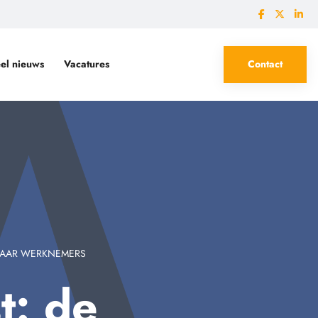
el nieuws
Vacatures
Contact
 Wmo en Jeugdwet
 MAAR WERKNEMERS
t: de