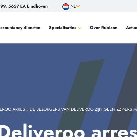
99, 5657 EA Eindhoven
NL
ccountancy diensten
Specialisaties
Over Rubicon
Actue
Filantropische instellingen, goede doelen
Vermogende particulieren
Familiebedrijven
Audits voor bewindvoerders
Controle financiële productieverantwoording
Wisselinstellingen en betaalinstellingen
VEROO ARREST: DE BEZORGERS VAN DELIVEROO ZIJN GEEN ZZP-ERS
Deliveroo arres