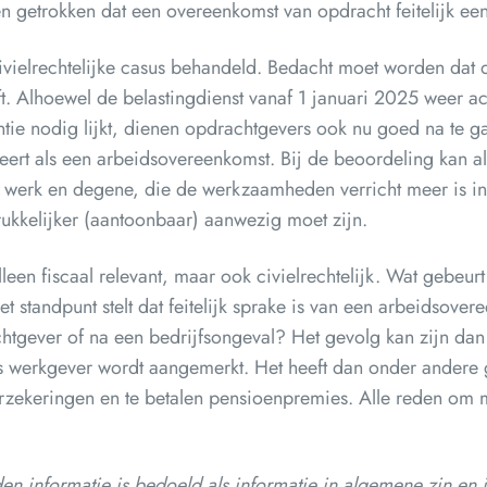
n getrokken dat een overeenkomst van opdracht feitelijk ee
ielrechtelijke casus behandeld. Bedacht moet worden dat di
t. Alhoewel de belastingdienst vanaf 1 januari 2025 weer ac
tie nodig lijkt, dienen opdrachtgevers ook nu goed na te 
ceert als een arbeidsovereenkomst. Bij de beoordeling kan a
werk en degene, die de werkzaamheden verricht meer is in
kkelijker (aantoonbaar) aanwezig moet zijn.
leen fiscaal relevant, maar ook civielrechtelijk. Wat gebeurt
standpunt stelt dat feitelijk sprake is van een arbeidsove
chtgever of na een bedrijfsongeval? Het gevolg kan zijn da
s werkgever wordt aangemerkt. Het heeft dan onder andere 
rzekeringen en te betalen pensioenpremies. Alle reden om me
en informatie is bedoeld als informatie in algemene zin en i