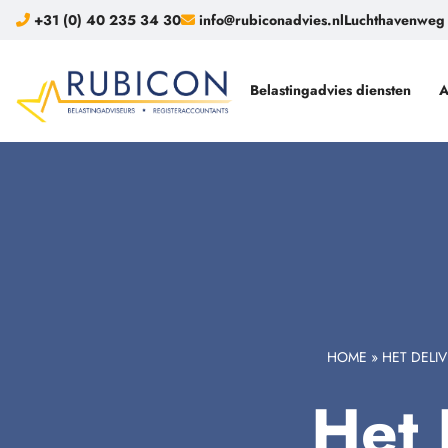
+31 (0) 40 235 34 30
info@rubiconadvies.nl
Luchthavenweg 
Belastingadvies diensten
A
HOME
»
HET DELI
Het 