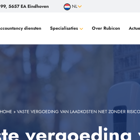
99, 5657 EA Eindhoven
NL
ccountancy diensten
Specialisaties
Over Rubicon
Actue
Filantropische instellingen, goede doelen
Vermogende particulieren
Familiebedrijven
Audits voor bewindvoerders
Controle financiële productieverantwoording
Wisselinstellingen en betaalinstellingen
HOME
»
VASTE VERGOEDING VAN LAADKOSTEN NIET ZONDER RISIC
te vergoeding