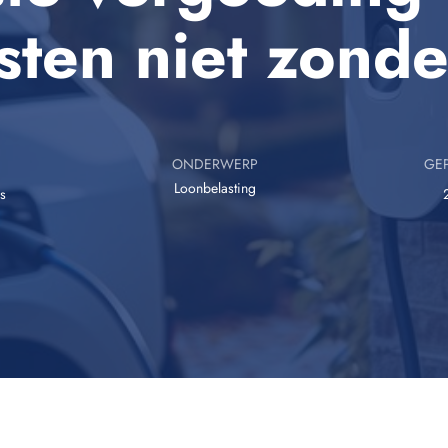
sten niet zonder
ONDERWERP
GEP
Loonbelasting
s