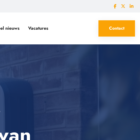
el nieuws
Vacatures
Contact
 Wmo en Jeugdwet
O
 van