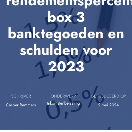
rendementspercen
box 3
banktegoeden en
schulden voor
2023
SCHRIJVER
ONDERWERP
GEPUBLICEERD OP
Inkomstenbelasting
Casper Remmers
2 mei 2024